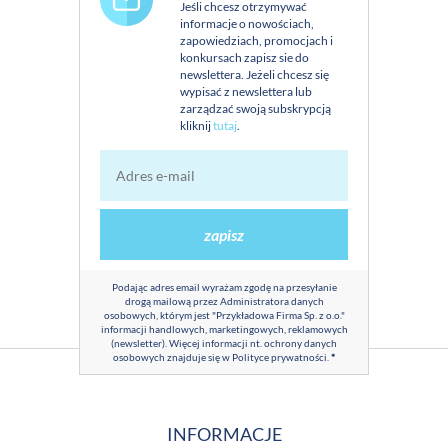
Jeśli chcesz otrzymywać
informacje o nowościach,
zapowiedziach, promocjach i
konkursach zapisz sie do
newslettera. Jeżeli chcesz się
wypisać z newslettera lub
zarządzać swoją subskrypcją
kliknij
tutaj
.
zapisz
Podając adres email wyrażam zgodę na przesyłanie
drogą mailową przez Administratora danych
osobowych, którym jest "Przykładowa Firma Sp. z o.o."
informacji handlowych, marketingowych, reklamowych
(newsletter). Więcej informacji nt. ochrony danych
osobowych znajduje się w
Polityce prywatności
.
*
INFORMACJE