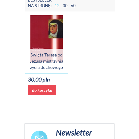
BESTSELLER
NA STRONĘ:
12
30
60
Święta Teresa od
Jezusa mistrzynią
życia duchowego
30,00 pln
do koszyka
Newsletter