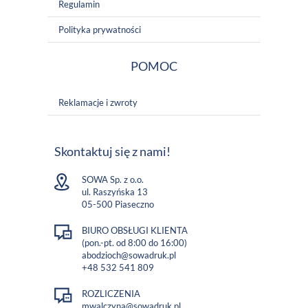
Regulamin
Polityka prywatności
POMOC
Reklamacje i zwroty
Skontaktuj się z nami!
SOWA Sp. z o.o.
ul. Raszyńska 13
05-500 Piaseczno
BIURO OBSŁUGI KLIENTA
(pon.-pt. od 8:00 do 16:00)
abodzioch@sowadruk.pl
+48 532 541 809
ROZLICZENIA
mwalczyna@sowadruk.pl