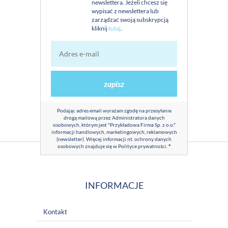
newslettera. Jeżeli chcesz się
wypisać z newslettera lub
zarządzać swoją subskrypcją
kliknij
tutaj
.
zapisz
Podając adres email wyrażam zgodę na przesyłanie
drogą mailową przez Administratora danych
osobowych, którym jest "Przykładowa Firma Sp. z o.o."
informacji handlowych, marketingowych, reklamowych
(newsletter). Więcej informacji nt. ochrony danych
osobowych znajduje się w
Polityce prywatności
.
*
INFORMACJE
Kontakt