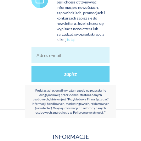
Jeśli chcesz otrzymywać
informacje o nowościach,
zapowiedziach, promocjach i
konkursach zapisz sie do
newslettera. Jeżeli chcesz się
wypisać z newslettera lub
zarządzać swoją subskrypcją
kliknij
tutaj
.
zapisz
Podając adres email wyrażam zgodę na przesyłanie
drogą mailową przez Administratora danych
osobowych, którym jest "Przykładowa Firma Sp. z o.o."
informacji handlowych, marketingowych, reklamowych
(newsletter). Więcej informacji nt. ochrony danych
osobowych znajduje się w
Polityce prywatności
.
*
INFORMACJE