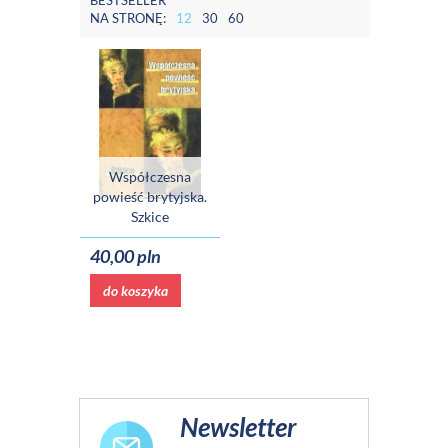
BESTSELLER
NA STRONĘ:
12
30
60
Współczesna
powieść brytyjska.
Szkice
40,00 pln
do koszyka
Newsletter