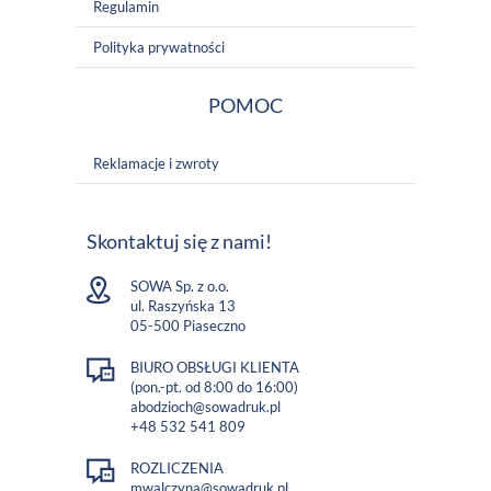
Regulamin
Polityka prywatności
POMOC
Reklamacje i zwroty
Skontaktuj się z nami!
SOWA Sp. z o.o.
ul. Raszyńska 13
05-500 Piaseczno
BIURO OBSŁUGI KLIENTA
(pon.-pt. od 8:00 do 16:00)
abodzioch@sowadruk.pl
+48 532 541 809
ROZLICZENIA
mwalczyna@sowadruk.pl