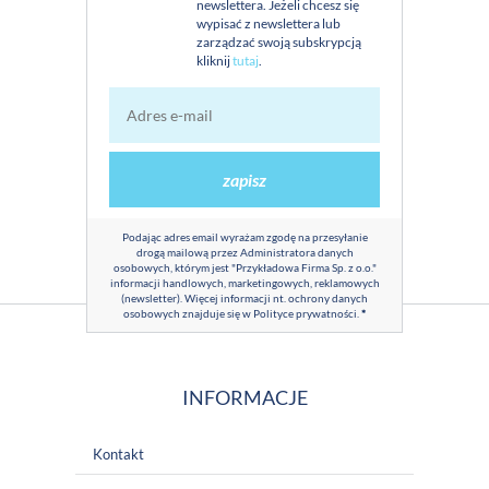
newslettera. Jeżeli chcesz się
wypisać z newslettera lub
zarządzać swoją subskrypcją
kliknij
tutaj
.
zapisz
Podając adres email wyrażam zgodę na przesyłanie
drogą mailową przez Administratora danych
osobowych, którym jest "Przykładowa Firma Sp. z o.o."
informacji handlowych, marketingowych, reklamowych
(newsletter). Więcej informacji nt. ochrony danych
osobowych znajduje się w
Polityce prywatności
.
*
INFORMACJE
Kontakt