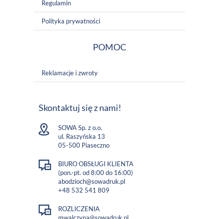
Regulamin
Polityka prywatności
POMOC
Reklamacje i zwroty
Skontaktuj się z nami!
SOWA Sp. z o.o.
ul. Raszyńska 13
05-500 Piaseczno
BIURO OBSŁUGI KLIENTA
(pon.-pt. od 8:00 do 16:00)
abodzioch@sowadruk.pl
+48 532 541 809
ROZLICZENIA
mwalczyna@sowadruk.pl