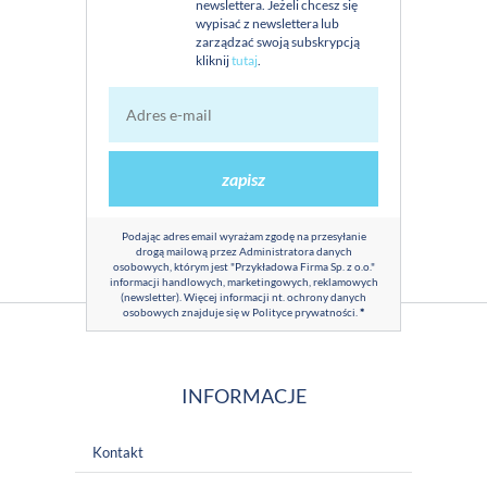
newslettera. Jeżeli chcesz się
wypisać z newslettera lub
zarządzać swoją subskrypcją
kliknij
tutaj
.
zapisz
Podając adres email wyrażam zgodę na przesyłanie
drogą mailową przez Administratora danych
osobowych, którym jest "Przykładowa Firma Sp. z o.o."
informacji handlowych, marketingowych, reklamowych
(newsletter). Więcej informacji nt. ochrony danych
osobowych znajduje się w
Polityce prywatności
.
*
INFORMACJE
Kontakt