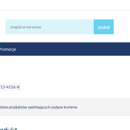
szukaj
Promocje
213-4156-X
ziono produktów spełniających zadane kryteria
rodukt