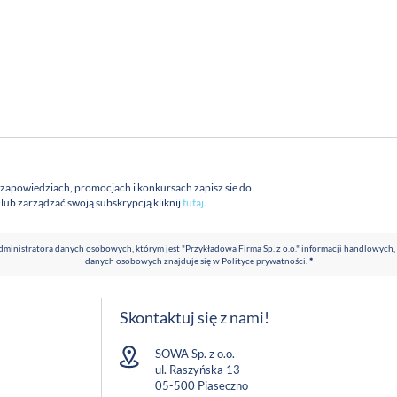
 zapowiedziach, promocjach i konkursach zapisz sie do
a lub zarządzać swoją subskrypcją kliknij
tutaj
.
ministratora danych osobowych, którym jest "Przykładowa Firma Sp. z o.o." informacji handlowych,
danych osobowych znajduje się w
Polityce prywatności
.
*
Skontaktuj się z nami!
SOWA Sp. z o.o.
ul. Raszyńska 13
05-500 Piaseczno