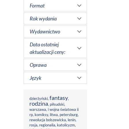
Format
Rok wydania
Wydawnictwo
Data ostatniej
aktualizacji ceny:
Oprawa
Język
fantasy
dzierżyński
,
,
rodzina
,
piłsudski
,
warszawa
,
i wojna światowa ii
rp
,
komiksy
,
litwa
,
petersburg
,
rewolucja bolszewicka
,
lenin
,
rosja
,
regionalia
,
katolicyzm
,