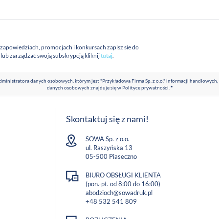
 zapowiedziach, promocjach i konkursach zapisz sie do
a lub zarządzać swoją subskrypcją kliknij
tutaj
.
ministratora danych osobowych, którym jest "Przykładowa Firma Sp. z o.o." informacji handlowych,
danych osobowych znajduje się w
Polityce prywatności
.
*
Skontaktuj się z nami!
SOWA Sp. z o.o.
ul. Raszyńska 13
05-500 Piaseczno
BIURO OBSŁUGI KLIENTA
(pon.-pt. od 8:00 do 16:00)
abodzioch@sowadruk.pl
+48 532 541 809