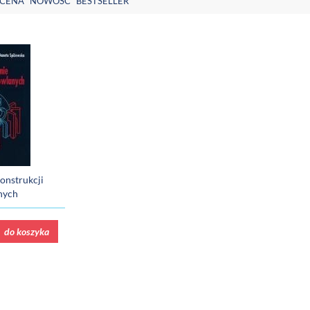
CENA
NOWOŚĆ
BESTSELLER
onstrukcji
nych
do koszyka