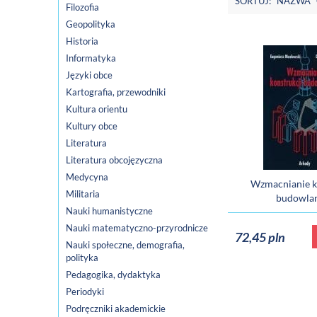
SORTUJ:
NAZWA
Filozofia
Geopolityka
Historia
Informatyka
Języki obce
Kartografia, przewodniki
Kultura orientu
Kultury obce
Literatura
Literatura obcojęzyczna
Medycyna
Wzmacnianie k
Militaria
budowla
Nauki humanistyczne
Nauki matematyczno-przyrodnicze
72,45 pln
Nauki społeczne, demografia,
polityka
Pedagogika, dydaktyka
Periodyki
Podręczniki akademickie