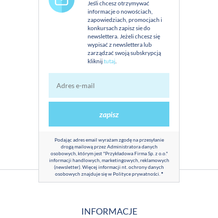
Jeśli chcesz otrzymywać
informacje o nowościach,
zapowiedziach, promocjach i
konkursach zapisz sie do
newslettera. Jeżeli chcesz się
wypisać z newslettera lub
zarządzać swoją subskrypcją
kliknij
tutaj
.
zapisz
Podając adres email wyrażam zgodę na przesyłanie
drogą mailową przez Administratora danych
osobowych, którym jest "Przykładowa Firma Sp. z o.o."
informacji handlowych, marketingowych, reklamowych
(newsletter). Więcej informacji nt. ochrony danych
osobowych znajduje się w
Polityce prywatności
.
*
INFORMACJE