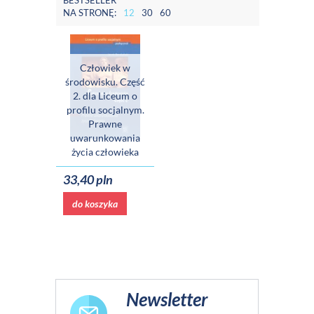
BESTSELLER
NA STRONĘ:
12
30
60
Człowiek w
środowisku. Część
2. dla Liceum o
profilu socjalnym.
Prawne
uwarunkowania
życia człowieka
33,40 pln
do koszyka
Newsletter