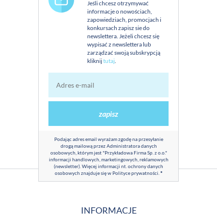
Jeśli chcesz otrzymywać
informacje o nowościach,
zapowiedziach, promocjach i
konkursach zapisz sie do
newslettera. Jeżeli chcesz się
wypisać z newslettera lub
zarządzać swoją subskrypcją
kliknij
tutaj
.
zapisz
Podając adres email wyrażam zgodę na przesyłanie
drogą mailową przez Administratora danych
osobowych, którym jest "Przykładowa Firma Sp. z o.o."
informacji handlowych, marketingowych, reklamowych
(newsletter). Więcej informacji nt. ochrony danych
osobowych znajduje się w
Polityce prywatności
.
*
INFORMACJE