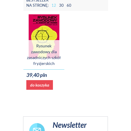
BESTSELLER
NA STRONĘ:
12
30
60
Rysunek
zawodowy dla
zasadniczych szkół
fryzjerskich
39,40 pln
do koszyka
Newsletter