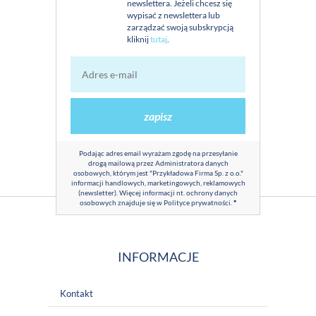
newslettera. Jeżeli chcesz się
wypisać z newslettera lub
zarządzać swoją subskrypcją
kliknij
tutaj
.
zapisz
Podając adres email wyrażam zgodę na przesyłanie
drogą mailową przez Administratora danych
osobowych, którym jest "Przykładowa Firma Sp. z o.o."
informacji handlowych, marketingowych, reklamowych
(newsletter). Więcej informacji nt. ochrony danych
osobowych znajduje się w
Polityce prywatności
.
*
INFORMACJE
Kontakt