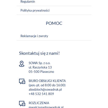
Regulamin
Polityka prywatności
POMOC
Reklamacje i zwroty
Skontaktuj się z nami!
SOWA Sp. z o.o.
ul. Raszyńska 13
05-500 Piaseczno
BIURO OBSŁUGI KLIENTA
(pon.-pt. od 8:00 do 16:00)
abodzioch@sowadruk.pl
+48 532 541 809
ROZLICZENIA
mwalczyna@sowadruk.pl