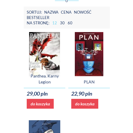
SORTUJ:
NAZWA
CENA
NOWOŚĆ
BESTSELLER
NA STRONĘ:
12
30
60
Panthea. Karny
Legion
PLAN
29,00 pln
22,90 pln
do koszyka
do koszyka