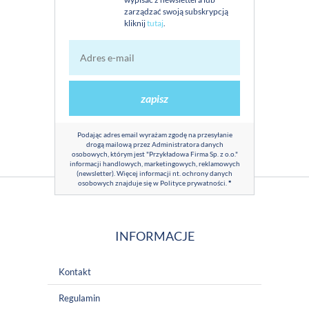
zarządzać swoją subskrypcją
kliknij
tutaj
.
zapisz
Podając adres email wyrażam zgodę na przesyłanie
drogą mailową przez Administratora danych
osobowych, którym jest "Przykładowa Firma Sp. z o.o."
informacji handlowych, marketingowych, reklamowych
(newsletter). Więcej informacji nt. ochrony danych
osobowych znajduje się w
Polityce prywatności
.
*
INFORMACJE
Kontakt
Regulamin