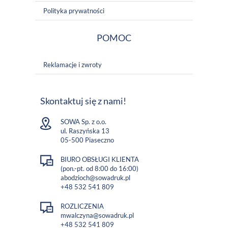
Polityka prywatności
POMOC
Reklamacje i zwroty
Skontaktuj się z nami!
SOWA Sp. z o.o.
ul. Raszyńska 13
05-500 Piaseczno
BIURO OBSŁUGI KLIENTA
(pon.-pt. od 8:00 do 16:00)
abodzioch@sowadruk.pl
+48 532 541 809
ROZLICZENIA
mwalczyna@sowadruk.pl
+48 532 541 809