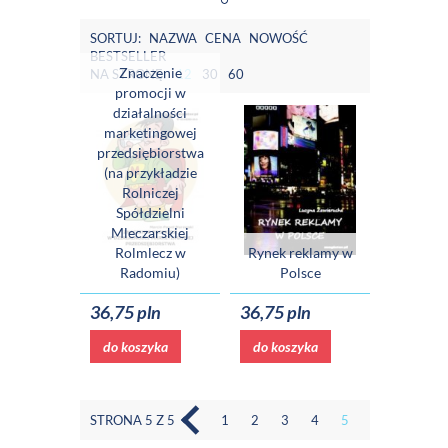
SORTUJ:
NAZWA
CENA
NOWOŚĆ
BESTSELLER
Znaczenie
NA STRONĘ:
12
30
60
promocji w
działalności
marketingowej
przedsiębiorstwa
(na przykładzie
Rolniczej
Spółdzielni
Mleczarskiej
Rolmlecz w
Rynek reklamy w
Radomiu)
Polsce
36,75 pln
36,75 pln
do koszyka
do koszyka
STRONA 5 Z 5
1
2
3
4
5