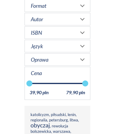
Format
Autor
ISBN
Język
Oprawa
Cena
39,90 pln
79,90 pln
katolicyzm
,
piłsudski
,
lenin
,
regionalia
,
petersburg
,
litwa
,
obyczaj
,
rewolucja
bolszewicka
,
warszawa
,