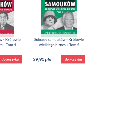
w - Królowie
Sukcesy samouków - Królowie
esu. Tom 4
wielkiego biznesu. Tom 5
39,90 pln
do koszyka
do koszyka