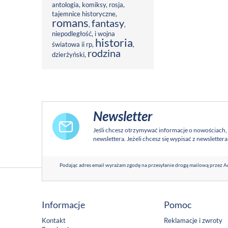
antologia
,
komiksy
,
rosja
,
tajemnice historyczne
,
romans
fantasy
,
,
niepodległość
,
i wojna
historia
światowa ii rp
,
,
rodzina
dzierżyński
,
Newsletter
Jeśli chcesz otrzymywać informacje o nowościach,
newslettera. Jeżeli chcesz się wypisać z newsletter
Podając adres email wyrażam zgodę na przesyłanie drogą mailową przez Ad
Informacje
Pomoc
Kontakt
Reklamacje i zwroty