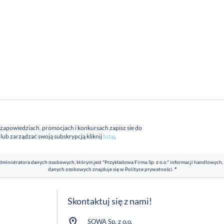
 zapowiedziach, promocjach i konkursach zapisz sie do
a lub zarządzać swoją subskrypcją kliknij
tutaj
.
ministratora danych osobowych, którym jest "Przykładowa Firma Sp. z o.o." informacji handlowych,
danych osobowych znajduje się w
Polityce prywatności
.
*
Skontaktuj się z nami!
SOWA Sp. z o.o.