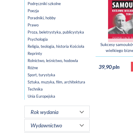
Podręczniki szkolne
Poezja
Poradniki, hobby
Prawo
Proza, beletrystyka, publicystyka
Psychologia
Sukcesy samoukó
Religia, teologia, historia Kościoła
wielkiego bizn
Reprinty
Rolnictwo, leśnictwo, hodowla
39,90 pln
Różne
Sport, turystyka
Sztuka, muzyka, film, architektura
Technika
Unia Europejska
Rok wydania
Wydawnictwo