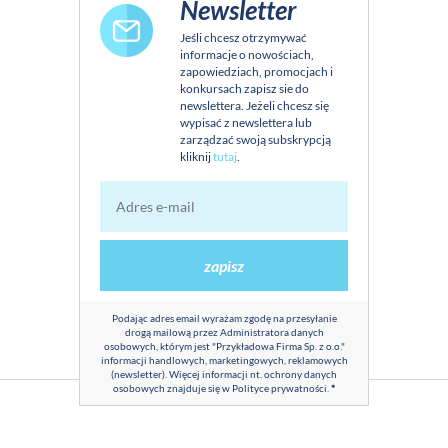
Newsletter
Jeśli chcesz otrzymywać
informacje o nowościach,
zapowiedziach, promocjach i
konkursach zapisz sie do
newslettera. Jeżeli chcesz się
wypisać z newslettera lub
zarządzać swoją subskrypcją
kliknij
tutaj
.
zapisz
Podając adres email wyrażam zgodę na przesyłanie
drogą mailową przez Administratora danych
osobowych, którym jest "Przykładowa Firma Sp. z o.o."
informacji handlowych, marketingowych, reklamowych
(newsletter). Więcej informacji nt. ochrony danych
osobowych znajduje się w
Polityce prywatności
.
*