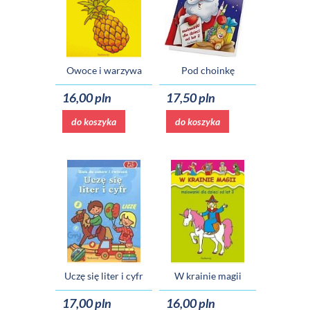
Owoce i warzywa
Pod choinkę
16,00 pln
17,50 pln
do koszyka
do koszyka
Uczę się liter i cyfr
W krainie magii
17,00 pln
16,00 pln