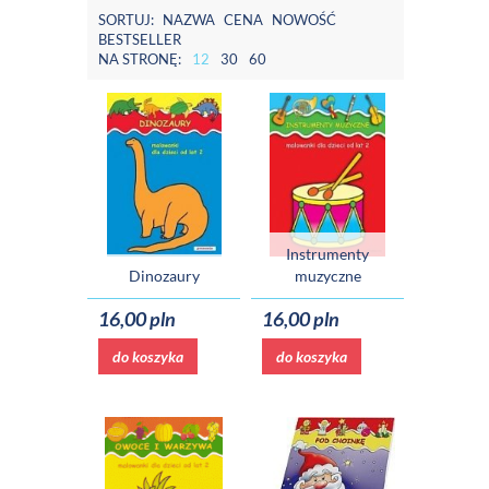
SORTUJ:
NAZWA
CENA
NOWOŚĆ
BESTSELLER
NA STRONĘ:
12
30
60
Instrumenty
Dinozaury
muzyczne
16,00 pln
16,00 pln
do koszyka
do koszyka