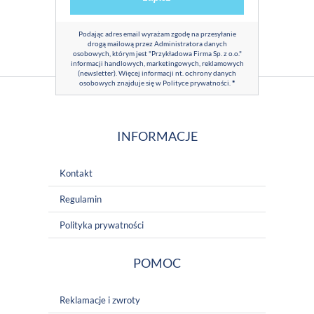
Podając adres email wyrażam zgodę na przesyłanie
drogą mailową przez Administratora danych
osobowych, którym jest "Przykładowa Firma Sp. z o.o."
informacji handlowych, marketingowych, reklamowych
(newsletter). Więcej informacji nt. ochrony danych
osobowych znajduje się w
Polityce prywatności
.
*
INFORMACJE
Kontakt
Regulamin
Polityka prywatności
POMOC
Reklamacje i zwroty