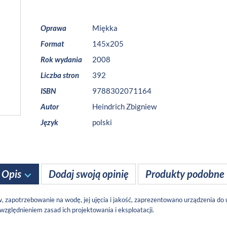
Oprawa
Miękka
Format
145x205
Rok wydania
2008
Liczba stron
392
ISBN
9788302071164
Autor
Heindrich Zbigniew
Język
polski
Opis
Dodaj swoją opinię
Produkty podobne
apotrzebowanie na wodę, jej ujęcia i jakość, zaprezentowano urządzenia do u
zględnieniem zasad ich projektowania i eksploatacji.