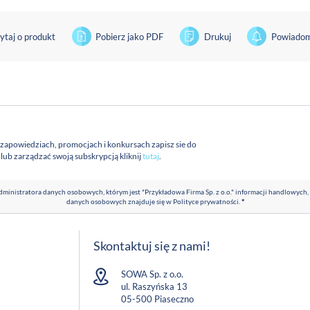
ytaj o produkt
Pobierz jako PDF
Drukuj
Powiadom
 zapowiedziach, promocjach i konkursach zapisz sie do
a lub zarządzać swoją subskrypcją kliknij
tutaj
.
ministratora danych osobowych, którym jest "Przykładowa Firma Sp. z o.o." informacji handlowych,
danych osobowych znajduje się w
Polityce prywatności
.
*
Skontaktuj się z nami!
SOWA Sp. z o.o.
ul. Raszyńska 13
05-500 Piaseczno