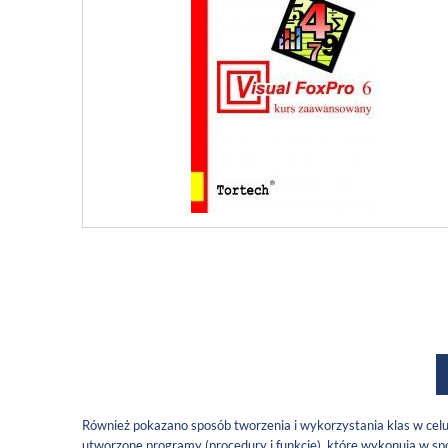
Również pokazano sposób tworzenia i wykorzystania klas w cel
utworzone programy (procedury i funkcje), które wykonują w spo