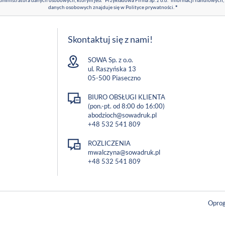
ministratora danych osobowych, którym jest "Przykładowa Firma Sp. z o.o." informacji handlowych,
danych osobowych znajduje się w
Polityce prywatności
.
*
Skontaktuj się z nami!
SOWA Sp. z o.o.
ul. Raszyńska 13
05-500 Piaseczno
BIURO OBSŁUGI KLIENTA
(pon.-pt. od 8:00 do 16:00)
abodzioch@sowadruk.pl
+48 532 541 809
ROZLICZENIA
mwalczyna@sowadruk.pl
+48 532 541 809
Oprog