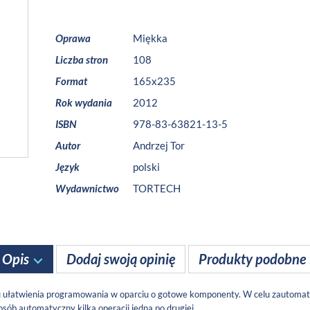
Oprawa
Miękka
Liczba stron
108
Format
165x235
Rok wydania
2012
ISBN
978-83-63821-13-5
Autor
Andrzej Tor
Język
polski
Wydawnictwo
TORTECH
Opis
Dodaj swoją opinię
Produkty podobne
u ułatwienia programowania w oparciu o gotowe komponenty. W celu zautomat
sób automatyczny kilka operacji jedna po drugiej.