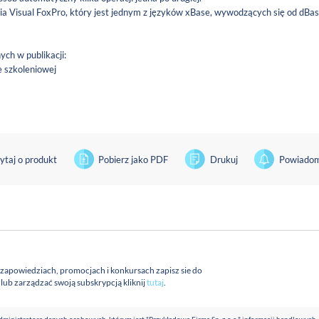
Visual FoxPro, który jest jednym z języków xBase, wywodzących się od dBas
ch w publikacji:
e szkoleniowej
ytaj o produkt
Pobierz jako PDF
Drukuj
Powiadom
 zapowiedziach, promocjach i konkursach zapisz sie do
a lub zarządzać swoją subskrypcją kliknij
tutaj
.