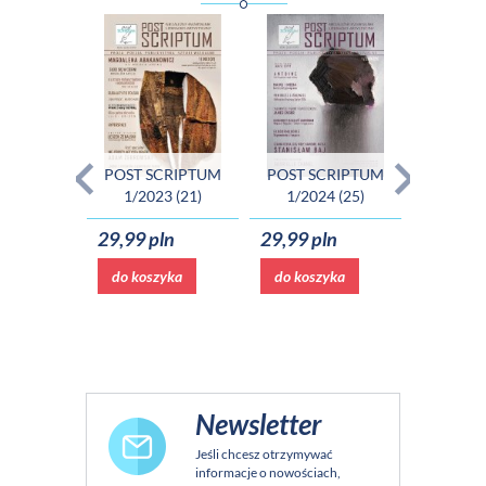
POST SCRIPTUM
POST SCRIPTUM
POST SCRI
1/2023 (21)
1/2024 (25)
4/2023 (2
29,99 pln
29,99 pln
29,99 pln
do koszyka
do koszyka
do koszyka
Newsletter
Jeśli chcesz otrzymywać
informacje o nowościach,