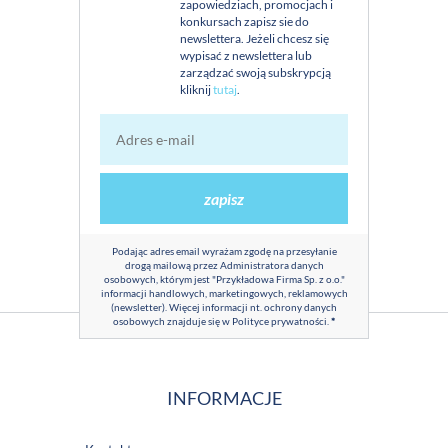
zapowiedziach, promocjach i
konkursach zapisz sie do
newslettera. Jeżeli chcesz się
wypisać z newslettera lub
zarządzać swoją subskrypcją
kliknij
tutaj
.
zapisz
Podając adres email wyrażam zgodę na przesyłanie
drogą mailową przez Administratora danych
osobowych, którym jest "Przykładowa Firma Sp. z o.o."
informacji handlowych, marketingowych, reklamowych
(newsletter). Więcej informacji nt. ochrony danych
osobowych znajduje się w
Polityce prywatności
.
*
INFORMACJE