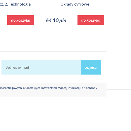
cz. 2. Technologia
Układy cyfrowe
SZKÓ
64,10 pln
43,10 
do koszyka
do koszyka
zapisz
 marketingowych, reklamowych (newsletter). Więcej informacji nt. ochrony