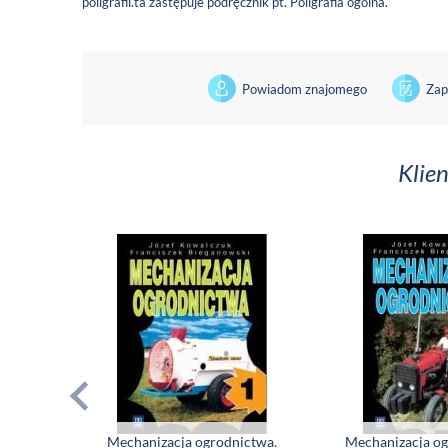
poligrafii.ta zastępuje podręcznik pt. Poligrafia ogólna.
Powiadom znajomego
Zap
Klien
Mechanizacja ogrodnictwa.
Mechanizacja og