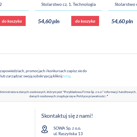
2
Stolarstwo cz. 1. Technologia
Stolarstwo 
54,60 pln
54,60 pln
do koszyka
do koszyka
 zapowiedziach, promocjach i konkursach zapisz sie do
a lub zarządzać swoją subskrypcją kliknij
tutaj
.
ministratora danych osobowych, którym jest "Przykładowa Firma Sp. z o.o." informacji handlowych,
danych osobowych znajduje się w
Polityce prywatności
.
*
Skontaktuj się z nami!
SOWA Sp. z o.o.
ul. Raszyńska 13