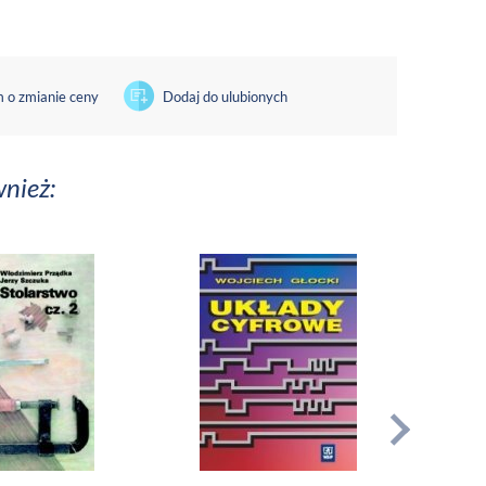
 o zmianie ceny
Dodaj do ulubionych
wnież:
MATER