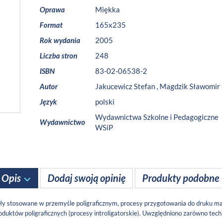
Oprawa
Miękka
Format
165x235
Rok wydania
2005
Liczba stron
248
ISBN
83-02-06538-2
Autor
Jakucewicz Stefan
,
Magdzik Sławomir
Język
polski
Wydawnictwa Szkolne i Pedagogiczne
Wydawnictwo
WSiP
Opis
Dodaj swoją opinię
Produkty podobne
ły stosowane w przemyśle poligraficznym, procesy przygotowania do druku ma
tów poligraficznych (procesy introligatorskie). Uwzględniono zarówno technol