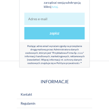
zarządzać swoją subskrypcją
kliknij
tutaj
.
zapisz
Podając adres email wyrażam zgodę na przesyłanie
drogą mailową przez Administratora danych
osobowych, którym jest "Przykładowa Firma Sp. z o.o."
informacji handlowych, marketingowych, reklamowych
(newsletter). Więcej informacji nt. ochrony danych
osobowych znajduje się w
Polityce prywatności
.
*
INFORMACJE
Kontakt
Regulamin