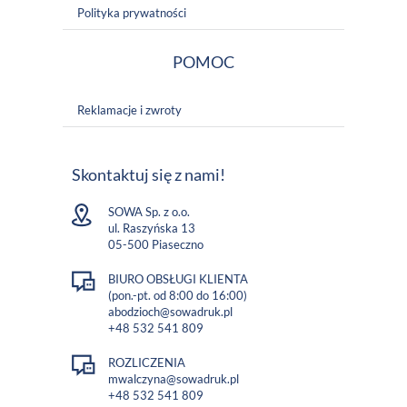
Polityka prywatności
POMOC
Reklamacje i zwroty
Skontaktuj się z nami!
SOWA Sp. z o.o.
ul. Raszyńska 13
05-500 Piaseczno
BIURO OBSŁUGI KLIENTA
(pon.-pt. od 8:00 do 16:00)
abodzioch@sowadruk.pl
+48 532 541 809
ROZLICZENIA
mwalczyna@sowadruk.pl
+48 532 541 809