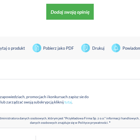
Dodaj swoją opinię
ytaj o produkt
Pobierz jako PDF
Drukuj
Powiadom
 zapowiedziach, promocjach i konkursach zapisz sie do
a lub zarządzać swoją subskrypcją kliknij
tutaj
.
ministratora danych osobowych, którym jest "Przykładowa Firma Sp. z o.o." informacji handlowych,
danych osobowych znajduje się w
Polityce prywatności
.
*