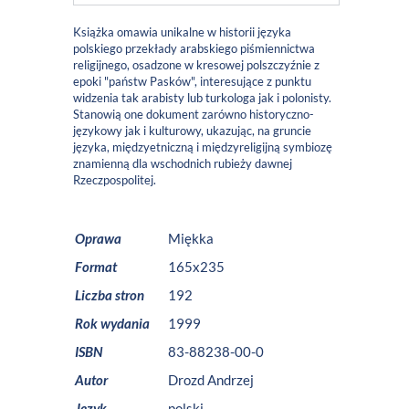
Książka omawia unikalne w historii języka
polskiego przekłady arabskiego piśmiennictwa
religijnego, osadzone w kresowej polszczyźnie z
epoki "państw Pasków", interesujące z punktu
widzenia tak arabisty lub turkologa jak i polonisty.
Stanowią one dokument zarówno historyczno-
językowy jak i kulturowy, ukazując, na gruncie
języka, międzyetniczną i międzyreligijną symbiozę
znamienną dla wschodnich rubieży dawnej
Rzeczpospolitej.
Oprawa
Miękka
Format
165x235
Liczba stron
192
Rok wydania
1999
ISBN
83-88238-00-0
Autor
Drozd Andrzej
Język
polski