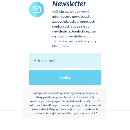
Newsletter
Jeśli chcesz otrzymywać
informacje o nowościach,
zapowiedziach, promocjach i
konkursach zapisz sie do
newslettera. Jeżeli chcesz się
wypisać z newslettera lub
zarządzać swoją subskrypcją
kliknij
tutaj
.
zapisz
Podając adres email wyrażam zgodę na przesyłanie
drogą mailową przez Administratora danych
osobowych, którym jest "Przykładowa Firma Sp. z o.o."
informacji handlowych, marketingowych, reklamowych
(newsletter). Więcej informacji nt. ochrony danych
osobowych znajduje się w
Polityce prywatności
.
*