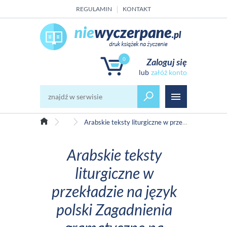
REGULAMIN
KONTAKT
0
Zaloguj się
załóż konto
Kultury obce
Arabskie teksty liturgiczne w przekładzie na język polski Zagadnienia gramatyczne na materiale chutb świątecznych
Arabskie teksty
liturgiczne w
przekładzie na język
polski Zagadnienia