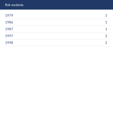
Rok wydania
1979
1
1986
1
1987
1
1997
2
1998
2