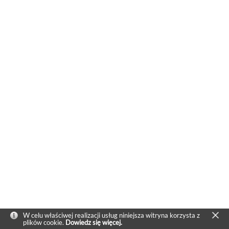
W celu właściwej realizacji usług niniejsza witryna korzysta z
plików cookie.
Dowiedz się więcej.