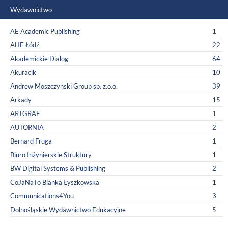
Wydawnictwo
AE Academic Publishing
1
AHE Łódź
22
Akademickie Dialog
64
Akuracik
10
Andrew Moszczynski Group sp. z.o.o.
39
Arkady
15
ARTGRAF
1
AUTORNIA
2
Bernard Fruga
1
Biuro Inżynierskie Struktury
1
BW Digital Systems & Publishing
2
CoJaNaTo Blanka Łyszkowska
1
Communications4You
3
Dolnośląskie Wydawnictwo Edukacyjne
5