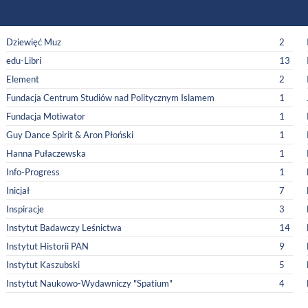
Dziewięć Muz
2
edu-Libri
13
Element
2
Fundacja Centrum Studiów nad Politycznym Islamem
1
Fundacja Motiwator
1
Guy Dance Spirit & Aron Płoński
1
Hanna Pułaczewska
1
Info-Progress
1
Inicjał
7
Inspiracje
3
Instytut Badawczy Leśnictwa
14
Instytut Historii PAN
9
Instytut Kaszubski
5
Instytut Naukowo-Wydawniczy "Spatium"
4