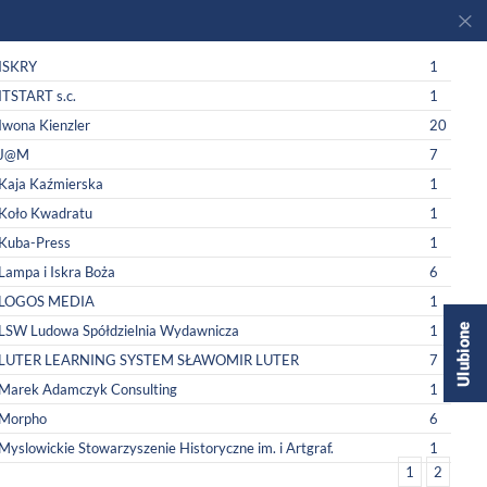
ISKRY
1
ITSTART s.c.
1
Iwona Kienzler
20
J@M
7
Kaja Kaźmierska
1
Koło Kwadratu
1
Kuba-Press
1
Lampa i Iskra Boża
6
LOGOS MEDIA
1
LSW Ludowa Spółdzielnia Wydawnicza
1
LUTER LEARNING SYSTEM SŁAWOMIR LUTER
7
Marek Adamczyk Consulting
1
Morpho
6
Myslowickie Stowarzyszenie Historyczne im. i Artgraf.
1
1
2