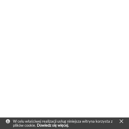
W celu właściwej realizacji usług niniejsza witryna korzysta z
plików cookie.
Dowiedz się więcej.