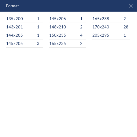
Format
135x200
1
145x206
1
165x238
2
143x201
1
148x210
2
170x240
28
144x205
1
150x235
4
205x295
1
145x205
3
165x235
2