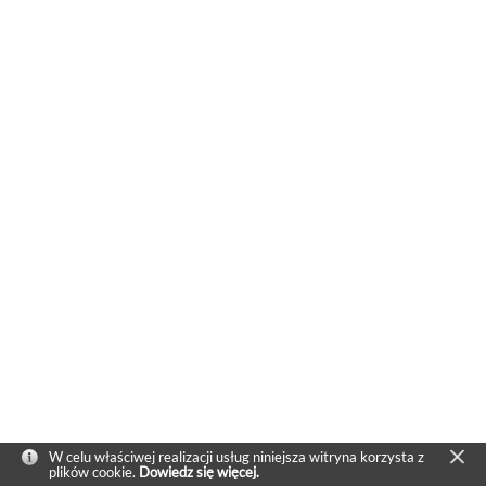
W celu właściwej realizacji usług niniejsza witryna korzysta z
plików cookie.
Dowiedz się więcej.