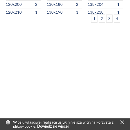
120x200
2
130x180
2
138x204
1
120x210
1
130x190
1
138x210
1
1
2
3
4
W celu właściwej realizacji usług niniejsza witryna korzysta z
plików cookie.
Dowiedz się więcej.