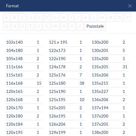
Format
A
B
C
D
E
F
G
H
I
J
K
L
M
N
O
P
Q
R
S
T
U
V
W
X
Y
Z
Pozostałe
102x140
1
121 x 195
1
130x200
2
104x180
1
122x173
1
130x205
5
105x148
2
122x190
1
135x200
1
111x166
1
124x178
2
135x205
31
115x165
2
125x176
7
135x206
1
116x168
15
125x180
38
135x215
1
120x165
2
125x190
1
135x227
1
120x168
1
125x195
10
136x206
2
120x170
1
125x205
2
137x194
1
120x180
2
126x195
1
137x200
1
120x184
1
126x206
1
137x205
2
120x195
1
129x199
1
138x200
2