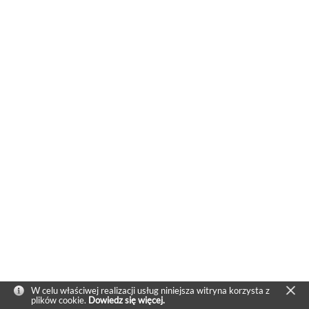
W celu właściwej realizacji usług niniejsza witryna korzysta z
plików cookie.
Dowiedz się więcej.