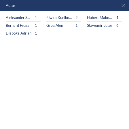
Autor
Aleksander Sowa
1
Elwira Kunikowska
2
Hubert Makowski
1
Bernard Fruga
1
Greg Alen
1
Sławomir Luter
6
Dlaboga Adrian
1