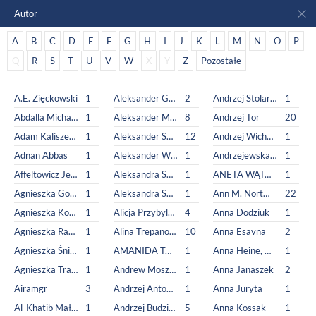
Autor
A
B
C
D
E
F
G
H
I
J
K
L
M
N
O
P
Q
R
S
T
U
V
W
X
Y
Z
Pozostałe
A.E. Zięckowski
1
Aleksander Głogowski
2
Andrzej Stolarek
1
Abdalla Michael
1
Aleksander Minkowski
8
Andrzej Tor
20
Adam Kaliszewski, Adam Sikora
1
Aleksander Sowa
12
Andrzej Wicher red.
1
Adnan Abbas
1
Aleksander Welfe,
1
Andrzejewska Jadwiga
1
Affeltowicz Jerzy
1
Aleksandra Semeniuk-Branny
1
ANETA WĄTOR
1
Agnieszka Golec
1
Aleksandra Sukiennik
1
Ann M. Nortman
22
Agnieszka Kowalczyk
1
Alicja Przybylska-Kałat
4
Anna Dodziuk
1
Agnieszka Rahoza
1
Alina Trepanowska
10
Anna Esavna
2
Agnieszka Śniegucka
1
AMANIDA TORRES
1
Anna Heine, Anna Juryta, Anna Szczepaniak, Sławomir Wójcik
1
Agnieszka Traczyńska
1
Andrew Moszczynski Group sp. z.o.o.
1
Anna Janaszek
2
Airamgr
3
Andrzej Antoni Gruhn
1
Anna Juryta
1
Al-Khatib Małgorzata
1
Andrzej Budziński
5
Anna Kossak
1