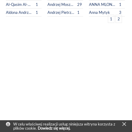
Al-Qasim Al-Qusayri Abu
1
Andrzej Moszczyński
29
ANNA MLONKA
1
Aldona Andrzejczak
1
Andrzej Pietrzyk
1
Anna Mytyk
3
1
2
W celu właściwej realizacji usług niniejsza witryna korzysta z
plików cookie.
Dowiedz się więcej.