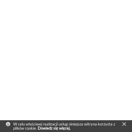
W celu właściwej realizacji usług niniejsza witryna korzysta z
plików cookie.
Dowiedz się więcej.